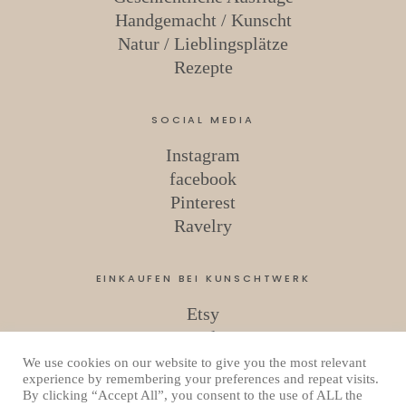
Handgemacht / Kunscht
Natur / Lieblingsplätze
Rezepte
SOCIAL MEDIA
Instagram
facebook
Pinterest
Ravelry
EINKAUFEN BEI KUNSCHTWERK
Etsy
Ravelry
We use cookies on our website to give you the most relevant
experience by remembering your preferences and repeat visits.
By clicking “Accept All”, you consent to the use of ALL the
Copyright © 2026 Kunschtwerk