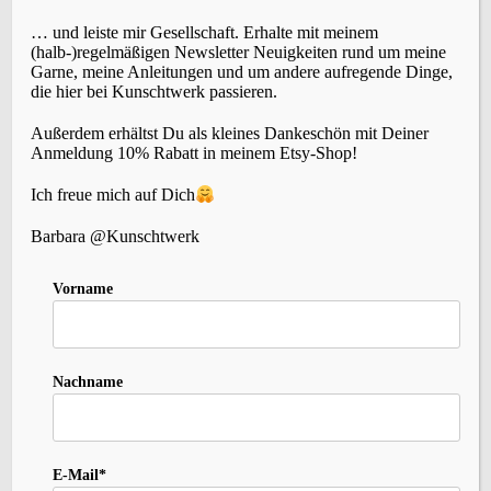
… und leiste mir Gesellschaft. Erhalte mit meinem
(halb-)regelmäßigen Newsletter Neuigkeiten rund um meine
Garne, meine Anleitungen und um andere aufregende Dinge,
die hier bei Kunschtwerk passieren.
SCHLAGWÖRTER
Außerdem erhältst Du als kleines Dankeschön mit Deiner
Anmeldung 10% Rabatt in meinem Etsy-Shop!
Accessoires
(22)
Events
Brettchenweben
(4)
Ich freue mich auf Dich
(5)
Fair-Isle
(3)
Farbe
(3)
Färben
(3)
Geschichte
(1)
Holunderlelfe
(1)
Barbara @Kunschtwerk
Inspiration
(12)
Kleidung
(3)
Häkeln
(1)
Kardieren
(1)
Nadelbinden
(4)
Kurse
(2)
Vorname
Lavendelschaf
(1)
Macara
(1)
Nordlicht
(1)
Slow-Living
Persönliches
(6)
Rezepte
(2)
Schafe
(2)
Stricken
(10)
Spinnen
(8)
Sternenzauber
(1)
Nachname
(27)
Wolle
Tipps
(1)
Tystnad
(1)
Vika
(1)
Weihnachten
(1)
Wildbird
(1)
(5)
Zopfmuster
(1)
Zubehör
(1)
E-Mail*