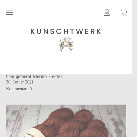
Rohgarne
KUNSCHTWERK
Strickanleitungen
Shops
handgefaerbt-Merino-Heide1
Etsy – Garne
30. Januar 2021
Anleitungen auf Ravelry
Kommentare
0
Über
Blog
Newsletter