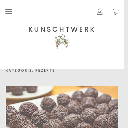
Rohgarne
KUNSCHTWERK
Strickanleitungen
Shops
KATEGORIE:
REZEPTE
Etsy – Garne
Anleitungen auf Ravelry
Über
Blog
Newsletter