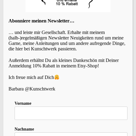
Abonniere meinen Newsletter…
SCHLAGWÖRTER
… und leiste mir Gesellschaft. Erhalte mit meinem
(halb-)regelmäßigen Newsletter Neuigkeiten rund um meine
Garne, meine Anleitungen und um andere aufregende Dinge,
Accessoires
(22)
die hier bei Kunschtwerk passieren.
Events
Brettchenweben
(4)
(5)
Fair-Isle
(3)
Farbe
(3)
Färben
(3)
Außerdem erhältst Du als kleines Dankeschön mit Deiner
Geschichte
(1)
Holunderlelfe
(1)
Anmeldung 10% Rabatt in meinem Etsy-Shop!
Inspiration
(12)
Kleidung
(3)
Häkeln
(1)
Kardieren
(1)
Nadelbinden
(4)
Ich freue mich auf Dich
Kurse
(2)
Lavendelschaf
(1)
Macara
(1)
Nordlicht
(1)
Slow-Living
Persönliches
(6)
Rezepte
(2)
Schafe
(2)
Barbara @Kunschtwerk
Stricken
(10)
Spinnen
(8)
Sternenzauber
(1)
Vorname
(27)
Wolle
Tipps
(1)
Tystnad
(1)
Vika
(1)
Weihnachten
(1)
Wildbird
(1)
(5)
Zopfmuster
(1)
Zubehör
(1)
Nachname