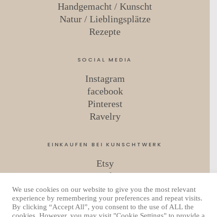
Handgemacht / Kunscht
Natur / Lieblingsplätze
Rezepte
SOCIAL MEDIA
Instagram
facebook
Pinterest
Ravelry
EINKAUFEN BEI KUNSCHTWERK
Etsy
Ravelry
We use cookies on our website to give you the most relevant
experience by remembering your preferences and repeat visits.
By clicking “Accept All”, you consent to the use of ALL the
Copyright © 2026 Kunschtwerk
cookies. However, you may visit "Cookie Settings" to provide a