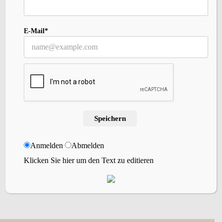
Archiv
E-Mail*
Willst Du meinen Blog abonnieren?
Gibt einfach Deine Email-Adresse ein, um
meinem Blog zu folgen und erhalte bei jedem
neuen Blogbeitrag eine kurze Nachricht per
Email.
Speichern
Anmelden
Abmelden
abonnieren
Klicken Sie hier um den Text zu editieren