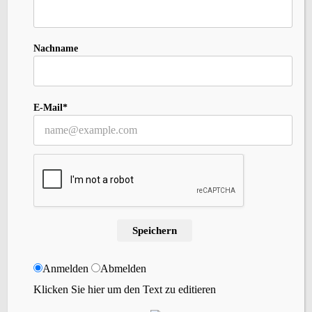
Nachname
E-Mail*
SCHLAGWÖRTER
Accessoires
Events
Brettchenweben
Fair-Isle
Inspiration
Farbe
Färben
Geschichte
Holunderlelfe
Häkeln
Nadelbinden
Kleidung
Kurse
Kardieren
Lavendelschaf
Macara
Speichern
Slow-Living
Persönliches
Rezepte
Schafe
Nordlicht
Stricken
Spinnen
Sternenzauber
Tipps
Tystnad
Vika
Anmelden
Abmelden
Wolle
Weihnachten
Wildbird
Zopfmuster
Zubehör
Klicken Sie hier um den Text zu editieren