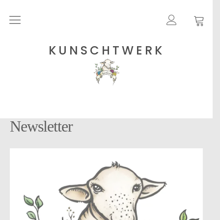
Rohgarne
KUNSCHTWERK
Strickanleitungen
Shops
Newsletter
Etsy – Garne
Anleitungen auf Ravelry
Über
Blog
Newsletter