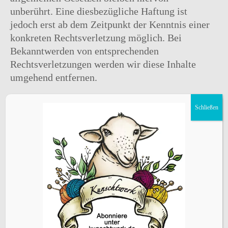
unberührt. Eine diesbezügliche Haftung ist
jedoch erst ab dem Zeitpunkt der Kenntnis einer
konkreten Rechtsverletzung möglich. Bei
Bekanntwerden von entsprechenden
Rechtsverletzungen werden wir diese Inhalte
umgehend entfernen.
Haftung für Links
Schließen
Unser Angebot enthält Links zu externen
Webseiten Dritter, auf deren Inhalte wir keinen
Einfluss haben. Deshalb können wir für diese
fremden Inhalte auch keine Gewähr
übernehmen. Für die Inhalte der verlinkten
Seiten ist stets der jeweilige Anbieter oder
Betreiber der Seiten verantwortlich. Die
verlinkten Seiten wurden zum Zeitpunkt der