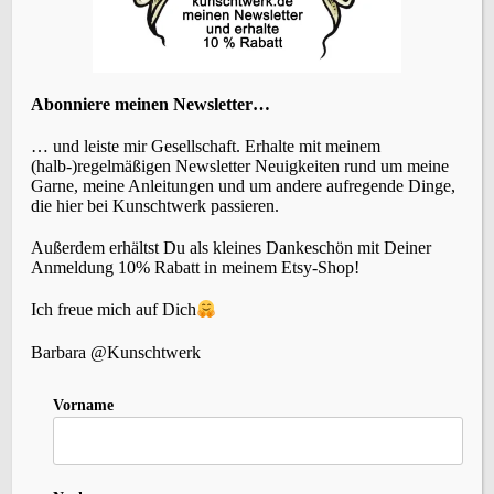
Verlinkung auf mögliche Rechtsverstöße
überprüft. Rechtswidrige Inhalte waren zum
Zeitpunkt der Verlinkung nicht erkennbar. Eine
permanente inhaltliche Kontrolle der verlinkten
Abonniere meinen Newsletter…
Seiten ist jedoch ohne konkrete Anhaltspunkte
einer Rechtsverletzung nicht zumutbar. Bei
… und leiste mir Gesellschaft. Erhalte mit meinem
(halb-)regelmäßigen Newsletter Neuigkeiten rund um meine
Bekanntwerden von Rechtsverletzungen werden
Garne, meine Anleitungen und um andere aufregende Dinge,
wir derartige Links umgehend entfernen.
die hier bei Kunschtwerk passieren.
Außerdem erhältst Du als kleines Dankeschön mit Deiner
Urheberrecht
Anmeldung 10% Rabatt in meinem Etsy-Shop!
Die durch die Seitenbetreiber erstellten Inhalte
Ich freue mich auf Dich
und Werke auf diesen Seiten unterliegen dem
Barbara @Kunschtwerk
deutschen Urheberrecht. Die Vervielfältigung,
Bearbeitung, Verbreitung und jede Art der
Vorname
Verwertung außerhalb der Grenzen des
Urheberrechtes bedürfen der schriftlichen
Zustimmung des jeweiligen Autors bzw.