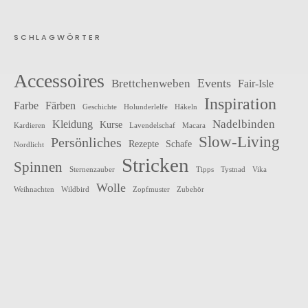
SCHLAGWÖRTER
Accessoires
Events
Brettchenweben
Fair-Isle
Inspiration
Farbe
Färben
Geschichte
Holunderlelfe
Häkeln
Nadelbinden
Kleidung
Kurse
Kardieren
Lavendelschaf
Macara
Slow-Living
Persönliches
Rezepte
Schafe
Nordlicht
Stricken
Spinnen
Sternenzauber
Tipps
Tystnad
Vika
Wolle
Weihnachten
Wildbird
Zopfmuster
Zubehör