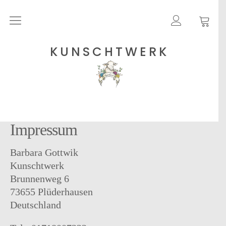
Rohgarne
KUNSCHTWERK
Strickanleitungen
Shops
Impressum
Etsy – Garne
Anleitungen auf Ravelry
Barbara Gottwik
Über
Kunschtwerk
Brunnenweg 6
Blog
73655 Plüderhausen
Deutschland
Newsletter