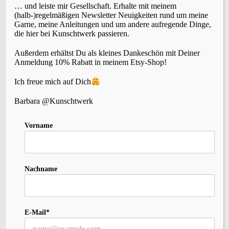
… und leiste mir Gesellschaft. Erhalte mit meinem
(halb-)regelmäßigen Newsletter Neuigkeiten rund um meine
Garne, meine Anleitungen und um andere aufregende Dinge,
die hier bei Kunschtwerk passieren.
Außerdem erhältst Du als kleines Dankeschön mit Deiner
SCHLAGWÖRTER
Anmeldung 10% Rabatt in meinem Etsy-Shop!
Ich freue mich auf Dich
Accessoires
(22)
Events
Brettchenweben
(4)
Barbara @Kunschtwerk
(5)
Fair-Isle
(3)
Farbe
(3)
Färben
(3)
Geschichte
(1)
Holunderlelfe
(1)
Inspiration
(12)
Kleidung
(3)
Häkeln
(1)
Kardieren
(1)
Vorname
Nadelbinden
(4)
Kurse
(2)
Lavendelschaf
(1)
Macara
(1)
Nordlicht
(1)
Slow-Living
Persönliches
(6)
Rezepte
(2)
Schafe
(2)
Stricken
(10)
Spinnen
(8)
Nachname
Sternenzauber
(1)
(27)
Wolle
Tipps
(1)
Tystnad
(1)
Vika
(1)
Weihnachten
(1)
Wildbird
(1)
(5)
Zopfmuster
(1)
Zubehör
(1)
E-Mail*