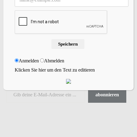
Archiv
Willst Du meinen Blog abonnieren?
Speichern
Gibt einfach Deine Email-Adresse ein, um
meinem Blog zu folgen und erhalte bei jedem
Anmelden
Abmelden
neuen Blogbeitrag eine kurze Nachricht per
Klicken Sie hier um den Text zu editieren
Email.
abonnieren