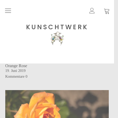
Rohgarne
KUNSCHTWERK
Strickanleitungen
Shops
Orange Rose
Etsy – Garne
19. Juni 2019
Anleitungen auf Ravelry
Kommentare
0
Über
Blog
Newsletter