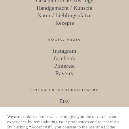
Geschichtliche Ausflüge
Handgemacht / Kunscht
Natur / Lieblingsplätze
Rezepte
SOCIAL MEDIA
Instagram
facebook
Pinterest
Ravelry
EINKAUFEN BEI KUNSCHTWERK
Etsy
Ravelry
We use cookies on our website to give you the most relevant
experience by remembering your preferences and repeat visits.
By clicking “Accept All”, you consent to the use of ALL the
Copyright © 2026 Kunschtwerk