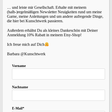
… und leiste mir Gesellschaft. Erhalte mit meinem
(halb-)regelmäßigen Newsletter Neuigkeiten rund um meine
Garne, meine Anleitungen und um andere aufregende Dinge,
die hier bei Kunschtwerk passieren.
SCHLAGWÖRTER
Außerdem erhältst Du als kleines Dankeschön mit Deiner
Anmeldung 10% Rabatt in meinem Etsy-Shop!
Accessoires
(22)
Events
Brettchenweben
(4)
Ich freue mich auf Dich
(5)
Fair-Isle
(3)
Farbe
(3)
Färben
(3)
Geschichte
(1)
Holunderlelfe
(1)
Barbara @Kunschtwerk
Inspiration
(12)
Kleidung
(3)
Häkeln
(1)
Kardieren
(1)
Nadelbinden
(4)
Kurse
(2)
Vorname
Lavendelschaf
(1)
Macara
(1)
Nordlicht
(1)
Slow-Living
Persönliches
(6)
Rezepte
(2)
Schafe
(2)
Stricken
(10)
Spinnen
(8)
Sternenzauber
(1)
Nachname
(27)
Wolle
Tipps
(1)
Tystnad
(1)
Vika
(1)
Weihnachten
(1)
Wildbird
(1)
(5)
Zopfmuster
(1)
Zubehör
(1)
E-Mail*