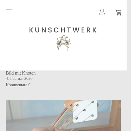
Rohgarne
KUNSCHTWERK
Strickanleitungen
Shops
Bild mit Knoten
Etsy – Garne
4. Februar 2020
Anleitungen auf Ravelry
Kommentare
0
Über
Blog
Newsletter