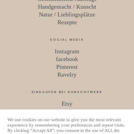
Handgemacht / Kunscht
Natur / Lieblingsplätze
Rezepte
SOCIAL MEDIA
Instagram
facebook
Pinterest
Ravelry
EINKAUFEN BEI KUNSCHTWERK
Etsy
Ravelry
We use cookies on our website to give you the most relevant
experience by remembering your preferences and repeat visits.
By clicking “Accept All”, you consent to the use of ALL the
Copyright © 2026 Kunschtwerk