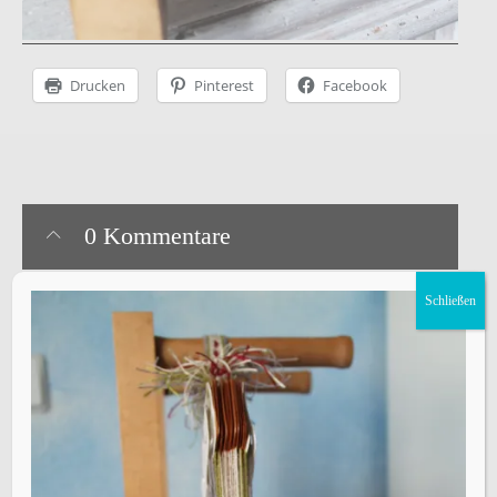
Drucken
Pinterest
Facebook
0 Kommentare
Schließen
Schreibe einen Kommentar
Deine E-Mail-Adresse wird nicht veröffentlicht.
Erforderliche
Felder sind mit
*
markiert
Kommentar
*