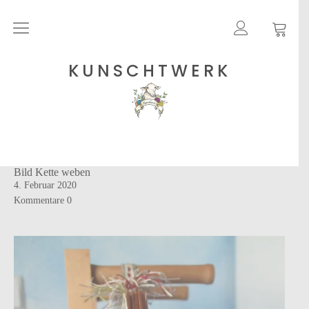
Rohgarne
KUNSCHTWERK
Strickanleitungen
Shops
Bild Kette weben
Etsy – Garne
4. Februar 2020
Anleitungen auf Ravelry
Kommentare
0
Über
Blog
Newsletter