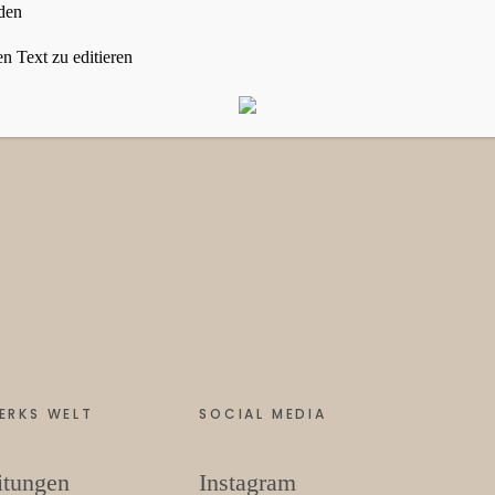
den
n Text zu editieren
ERKS WELT
SOCIAL MEDIA
itungen
Instagram