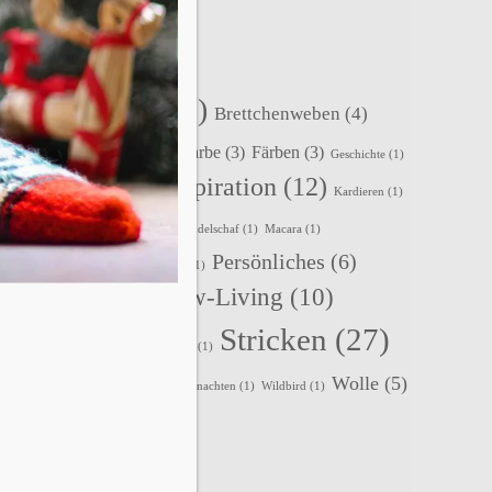
SCHLAGWÖRTER
Accessoires
(22)
Brettchenweben
(4)
Events
(5)
Fair-Isle
(3)
Farbe
(3)
Färben
(3)
Geschichte
(1)
Inspiration
(12)
Holunderlelfe
(1)
Häkeln
(1)
Kardieren
(1)
Kleidung
(3)
Kurse
(2)
Lavendelschaf
(1)
Macara
(1)
Persönliches
(6)
Nadelbinden
(4)
Nordlicht
(1)
Slow-Living
(10)
Rezepte
(2)
Schafe
(2)
Stricken
(27)
Spinnen
(8)
Sternenzauber
(1)
Wolle
(5)
Tipps
(1)
Tystnad
(1)
Vika
(1)
Weihnachten
(1)
Wildbird
(1)
Zopfmuster
(1)
Zubehör
(1)