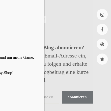
Archiv
Insta
faceb
Willst Du meinen Blog abonnieren?
Gibt einfach Deine Email-Adresse ein,
Pinter
 rund um meine Garne,
um meinem Blog zu folgen und erhalte
Ravel
bei jedem neuen Blogbeitrag eine kurze
sy-Shop!
Nachricht per Email.
abonnieren