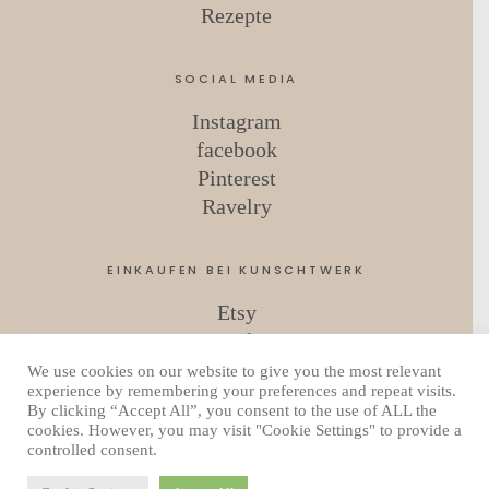
Rezepte
SOCIAL MEDIA
Instagram
facebook
Pinterest
Ravelry
EINKAUFEN BEI KUNSCHTWERK
Etsy
Ravelry
We use cookies on our website to give you the most relevant
experience by remembering your preferences and repeat visits.
By clicking “Accept All”, you consent to the use of ALL the
Copyright © 2026 Kunschtwerk
cookies. However, you may visit "Cookie Settings" to provide a
Datenschutzerklärung
controlled consent.
Powered by
WordPress
Theme: Uku von
Elmastudio