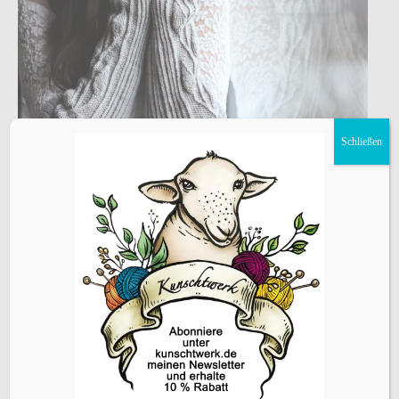
Schließen
Blog
Strickanleitungen
Strickanleitung Armstulpen
Waldreben – Mit diesen Stulpen hast
du garantiert warme Hände!
1
2
3