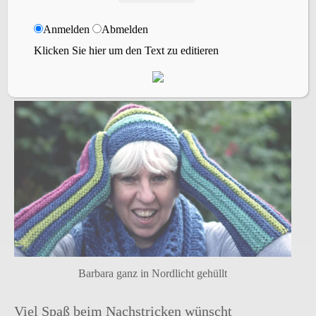
Abschlussreihe rechts zusammenstricken und
gleichzeitig abketten. Dabei werden die 6
Anmelden
Abmelden
Maschen für das Daumenloch auf der
Klicken Sie hier um den Text zu editieren
Arbeitsnadel einzeln abgekettet. Alle
Fadenenden vernähen.
Barbara ganz in Nordlicht gehüllt
Viel Spaß beim Nachstricken wünscht