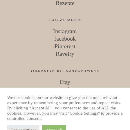
Rezepte
SOCIAL MEDIA
Instagram
facebook
Pinterest
Ravelry
EINKAUFEN BEI KUNSCHTWERK
Etsy
Ravelry
We use cookies on our website to give you the most relevant
experience by remembering your preferences and repeat visits.
By clicking “Accept All”, you consent to the use of ALL the
Copyright © 2026 Kunschtwerk
cookies. However, you may visit "Cookie Settings" to provide a
Datenschutzerklärung
controlled consent.
Powered by
WordPress
Theme: Uku von
Elmastudio
Cookie Settings
Accept All