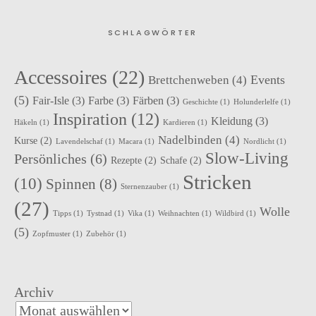
SCHLAGWÖRTER
Accessoires
(22)
Events
Brettchenweben
(4)
(5)
Fair-Isle
(3)
Farbe
(3)
Färben
(3)
Geschichte
(1)
Holunderlelfe
(1)
Inspiration
(12)
Kleidung
(3)
Häkeln
(1)
Kardieren
(1)
Nadelbinden
(4)
Kurse
(2)
Lavendelschaf
(1)
Macara
(1)
Nordlicht
(1)
Slow-Living
Persönliches
(6)
Rezepte
(2)
Schafe
(2)
Stricken
(10)
Spinnen
(8)
Sternenzauber
(1)
(27)
Wolle
Tipps
(1)
Tystnad
(1)
Vika
(1)
Weihnachten
(1)
Wildbird
(1)
(5)
Zopfmuster
(1)
Zubehör
(1)
Archiv