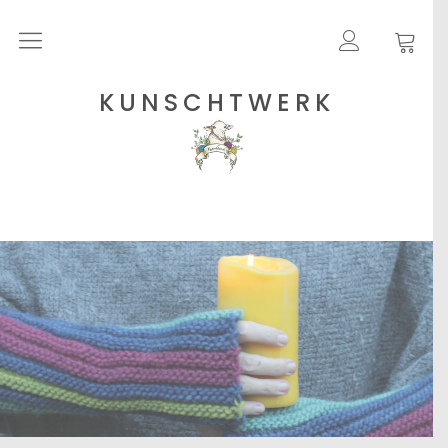
Rohgarne
KUNSCHTWERK
Strickanleitungen
Shops
Etsy – Garne
Anleitungen auf Ravelry
Über
Blog
Newsletter