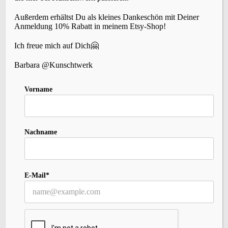
Außerdem erhältst Du als kleines Dankeschön mit Deiner
Anmeldung 10% Rabatt in meinem Etsy-Shop!
Die Strickanleitung in Kunschtwerks Etsy-
Shop
Ich freue mich auf Dich🤗
Hier gehts zur
Anleitung
.
Barbara @Kunschtwerk
Die Strickanleitung in Kunschtwerks
Vorname
Ravelry-Shop
Hier bekommst Du die
Strickanleitung als
digitalen Download
.
Nachname
Du hast keinen Ravelry-Account? Kein
Problem! Hier bekommst du die Strickanleitung
E-Mail*
direkt:
buy now