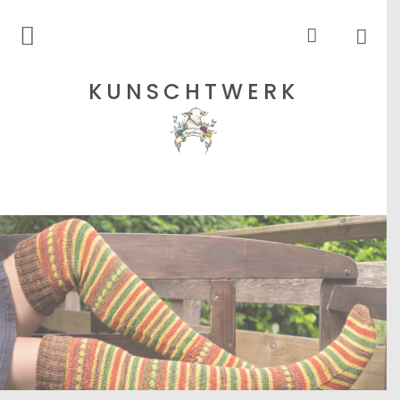
Rohgarne
KUNSCHTWERK
Strickanleitungen
Shops
Etsy – Garne
Anleitungen auf Ravelry
Über
Blog
Newsletter