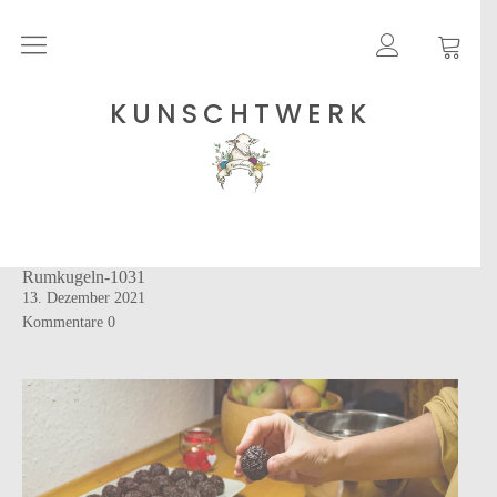
Rohgarne
KUNSCHTWERK
Strickanleitungen
Shops
Rumkugeln-1031
Etsy – Garne
13. Dezember 2021
Anleitungen auf Ravelry
Kommentare
0
Über
Blog
Newsletter