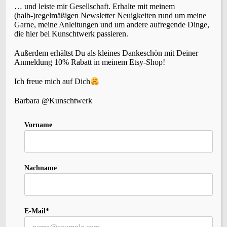
… und leiste mir Gesellschaft. Erhalte mit meinem
(halb-)regelmäßigen Newsletter Neuigkeiten rund um meine
Garne, meine Anleitungen und um andere aufregende Dinge,
die hier bei Kunschtwerk passieren.
SCHLAGWÖRTER
Außerdem erhältst Du als kleines Dankeschön mit Deiner
Anmeldung 10% Rabatt in meinem Etsy-Shop!
Accessoires
(22)
Events
Brettchenweben
(4)
Ich freue mich auf Dich
(5)
Fair-Isle
(3)
Farbe
(3)
Färben
(3)
Geschichte
(1)
Holunderlelfe
(1)
Barbara @Kunschtwerk
Inspiration
(12)
Kleidung
(3)
Häkeln
(1)
Kardieren
(1)
Nadelbinden
(4)
Kurse
(2)
Vorname
Lavendelschaf
(1)
Macara
(1)
Nordlicht
(1)
Slow-Living
Persönliches
(6)
Rezepte
(2)
Schafe
(2)
Stricken
(10)
Spinnen
(8)
Sternenzauber
(1)
Nachname
(27)
Wolle
Tipps
(1)
Tystnad
(1)
Vika
(1)
Weihnachten
(1)
Wildbird
(1)
(5)
Zopfmuster
(1)
Zubehör
(1)
E-Mail*