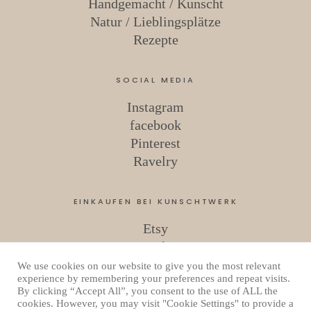
Handgemacht / Kunscht
Natur / Lieblingsplätze
Rezepte
SOCIAL MEDIA
Instagram
facebook
Pinterest
Ravelry
EINKAUFEN BEI KUNSCHTWERK
Etsy
Ravelry
We use cookies on our website to give you the most relevant
experience by remembering your preferences and repeat visits.
By clicking “Accept All”, you consent to the use of ALL the
Copyright © 2026 Kunschtwerk
cookies. However, you may visit "Cookie Settings" to provide a
Datenschutzerklärung