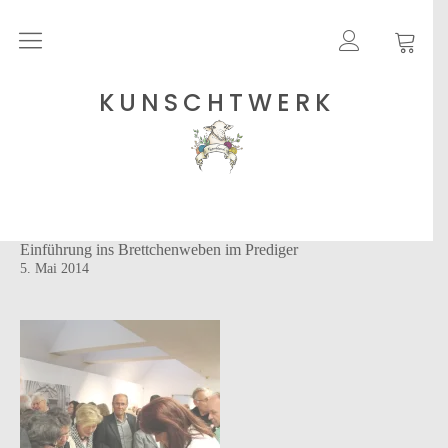
Rohgarne
KUNSCHTWERK
Strickanleitungen
Shops
Einführung ins Brettchenweben im Prediger
Etsy – Garne
5. Mai 2014
Anleitungen auf Ravelry
Über
Blog
Newsletter