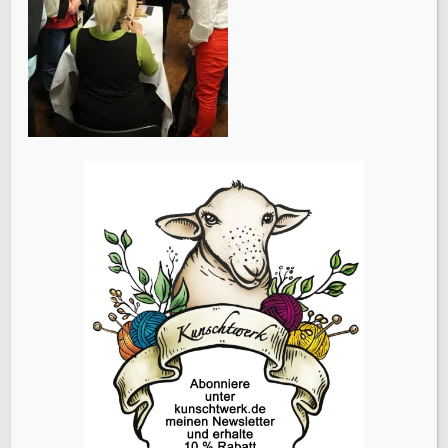
KATEGORIEN
SCHLAGWÖRTER
Accessoires
(22)
Events
Brettchenweben
(4)
(5)
Fair-Isle
(3)
Farbe
(3)
Färben
(3)
Geschichte
(1)
Holunderlelfe
(1)
Inspiration
(12)
Kleidung
(3)
Häkeln
(1)
Kardieren
(1)
Nadelbinden
(4)
Kurse
(2)
Lavendelschaf
(1)
Macara
(1)
Nordlicht
(1)
Slow-Living
Persönliches
(6)
Rezepte
(2)
Schafe
(2)
Stricken
(10)
Spinnen
(8)
Sternenzauber
(1)
(27)