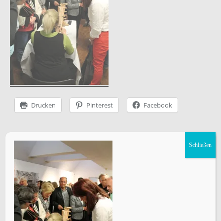
Instagram
facebook
Pinterest
Ravelry
Drucken
Pinterest
Facebook
Vorheriger Beitrag
Brettchenborte des Krönungsmantels im Museum
Schließen
im Prediger
ÜBERSETZEN