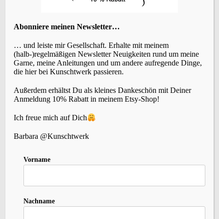
Wolle
Tipps
(1)
Tystnad
(1)
Vika
(1)
Weihnachten
(1)
Wildbird
(1)
(5)
Zopfmuster
(1)
Zubehör
(1)
Abonniere meinen Newsletter…
… und leiste mir Gesellschaft. Erhalte mit meinem
(halb-)regelmäßigen Newsletter Neuigkeiten rund um meine
Archiv
Garne, meine Anleitungen und um andere aufregende Dinge,
die hier bei Kunschtwerk passieren.
Außerdem erhältst Du als kleines Dankeschön mit Deiner
Anmeldung 10% Rabatt in meinem Etsy-Shop!
Willst Du meinen Blog abonnieren?
Ich freue mich auf Dich
Gibt einfach Deine Email-Adresse ein, um
meinem Blog zu folgen und erhalte bei jedem
Barbara @Kunschtwerk
neuen Blogbeitrag eine kurze Nachricht per
Vorname
Email.
abonnieren
Nachname