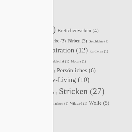
SCHLAGWÖRTER
Accessoires
(22)
Brettchenweben
(4)
Events
(5)
Fair-Isle
(3)
Farbe
(3)
Färben
(3)
Geschichte
(1)
Inspiration
(12)
Holunderlelfe
(1)
Häkeln
(1)
Kardieren
(1)
Kleidung
(3)
Kurse
(2)
Lavendelschaf
(1)
Macara
(1)
Persönliches
(6)
Nadelbinden
(4)
Nordlicht
(1)
Slow-Living
(10)
Rezepte
(2)
Schafe
(2)
Stricken
(27)
Spinnen
(8)
Sternenzauber
(1)
Wolle
(5)
Tipps
(1)
Tystnad
(1)
Vika
(1)
Weihnachten
(1)
Wildbird
(1)
Zopfmuster
(1)
Zubehör
(1)