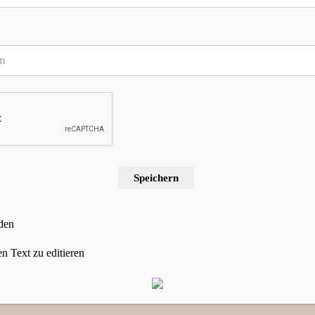
ür meinen nächsten Kommentar speichern.
Speichern
den
n Text zu editieren