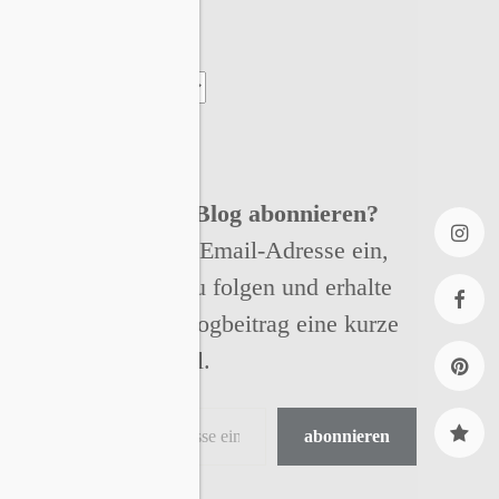
Archiv
Willst Du meinen Blog abonnieren?
Gibt einfach Deine Email-Adresse ein,
Insta
um meinem Blog zu folgen und erhalte
bei jedem neuen Blogbeitrag eine kurze
faceb
Nachricht per Email.
Pinter
abonnieren
Ravel