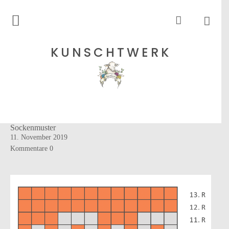
Rohgarne
KUNSCHTWERK
Strickanleitungen
Shops
Sockenmuster
Etsy – Garne
11. November 2019
Anleitungen auf Ravelry
Kommentare
0
Über
Blog
Newsletter