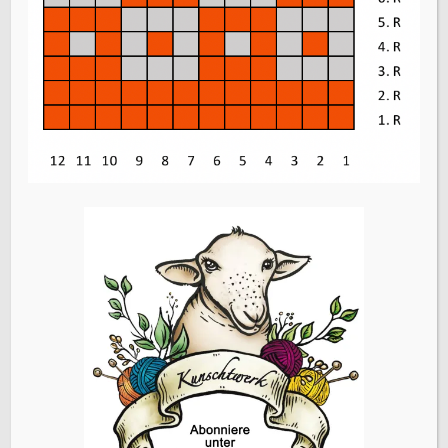
E-Mail-Adresse
*
Website
Name, E-Mail-Adresse und Website in diesem Browser
für meinen nächsten Kommentar speichern.
Vorheriger Beitrag
Erste einfaches Fair-Isle-Muster stricken
ÜBERSETZEN