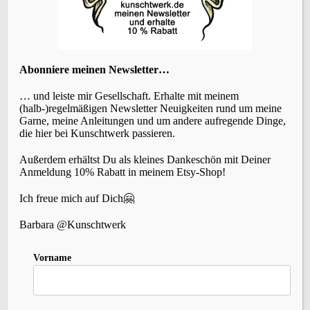
KATEGORIEN
Abonniere meinen Newsletter…
… und leiste mir Gesellschaft. Erhalte mit meinem
(halb-)regelmäßigen Newsletter Neuigkeiten rund um meine
Garne, meine Anleitungen und um andere aufregende Dinge,
die hier bei Kunschtwerk passieren.
SCHLAGWÖRTER
Außerdem erhältst Du als kleines Dankeschön mit Deiner
Anmeldung 10% Rabatt in meinem Etsy-Shop!
Accessoires
(22)
Events
Brettchenweben
(4)
Ich freue mich auf Dich🤗
(5)
Fair-Isle
(3)
Farbe
(3)
Färben
(3)
Geschichte
(1)
Holunderlelfe
(1)
Barbara @Kunschtwerk
Inspiration
(12)
Kleidung
(3)
Häkeln
(1)
Kardieren
(1)
Nadelbinden
(4)
Vorname
Kurse
(2)
Lavendelschaf
(1)
Macara
(1)
Nordlicht
(1)
Slow-Living
Persönliches
(6)
Rezepte
(2)
Schafe
(2)
Stricken
(10)
Spinnen
(8)
Sternenzauber
(1)