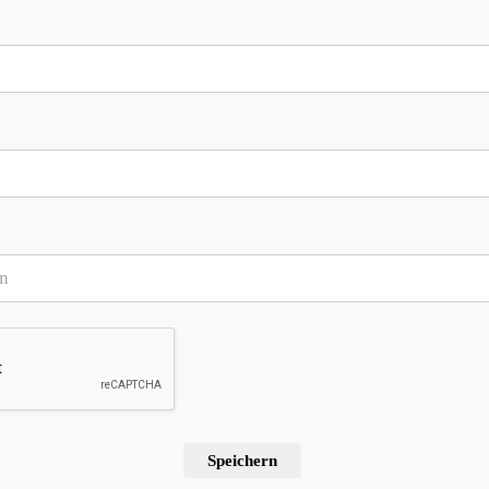
ür meinen nächsten Kommentar speichern.
Speichern
tricken