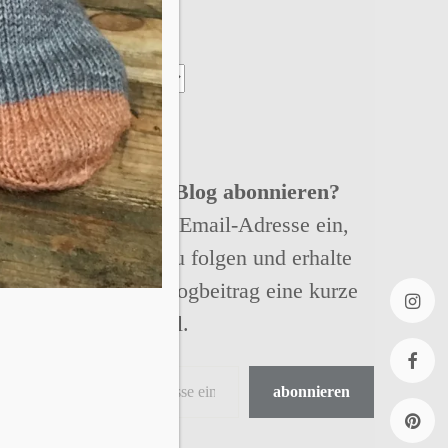
Archiv
Willst Du meinen Blog abonnieren?
Gibt einfach Deine Email-Adresse ein,
um meinem Blog zu folgen und erhalte
bei jedem neuen Blogbeitrag eine kurze
Nachricht per Email.
Insta
abonnieren
faceb