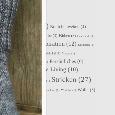
SCHLAGWÖRTER
Accessoires
(22)
Brettchenweben
(4)
Events
(5)
Fair-Isle
(3)
Farbe
(3)
Färben
(3)
Geschichte
(1)
Inspiration
(12)
Holunderlelfe
(1)
Häkeln
(1)
Kardieren
(1)
Kleidung
(3)
Kurse
(2)
Lavendelschaf
(1)
Macara
(1)
Persönliches
(6)
Nadelbinden
(4)
Nordlicht
(1)
Slow-Living
(10)
Rezepte
(2)
Schafe
(2)
Stricken
(27)
Spinnen
(8)
Sternenzauber
(1)
Wolle
(5)
Tipps
(1)
Tystnad
(1)
Vika
(1)
Weihnachten
(1)
Wildbird
(1)
Zopfmuster
(1)
Zubehör
(1)