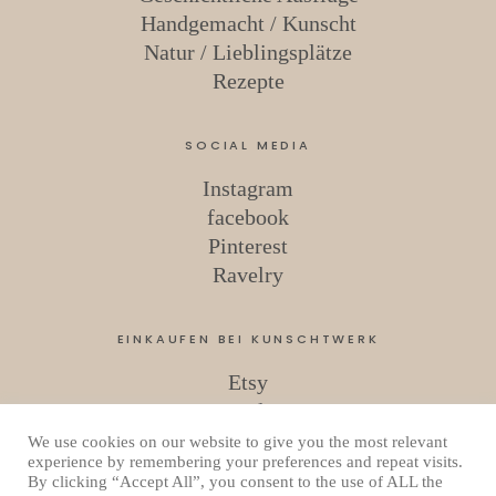
Handgemacht / Kunscht
Natur / Lieblingsplätze
Rezepte
SOCIAL MEDIA
Instagram
facebook
Pinterest
Ravelry
EINKAUFEN BEI KUNSCHTWERK
Etsy
Ravelry
We use cookies on our website to give you the most relevant
experience by remembering your preferences and repeat visits.
By clicking “Accept All”, you consent to the use of ALL the
Copyright © 2026 Kunschtwerk