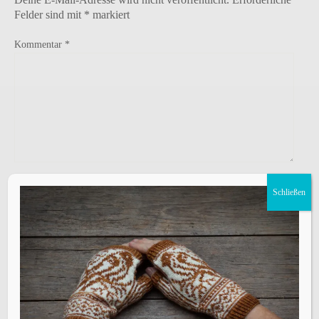
Felder sind mit
*
markiert
Kommentar
*
Name
*
Schließen
E-Mail-Adresse
*
Website