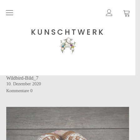
Rohgarne
KUNSCHTWERK
Strickanleitungen
Shops
Wildbird-Bild_7
Etsy – Garne
10. Dezember 2020
Anleitungen auf Ravelry
Kommentare
0
Über
Blog
Newsletter