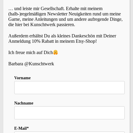
… und leiste mir Gesellschaft. Erhalte mit meinem
(halb-)regelmäßigen Newsletter Neuigkeiten rund um meine
Garne, meine Anleitungen und um andere aufregende Dinge,
die hier bei Kunschtwerk passieren.
SCHLAGWÖRTER
Außerdem erhältst Du als kleines Dankeschön mit Deiner
Anmeldung 10% Rabatt in meinem Etsy-Shop!
Accessoires
(22)
Events
Brettchenweben
(4)
Ich freue mich auf Dich
(5)
Fair-Isle
(3)
Farbe
(3)
Färben
(3)
Geschichte
(1)
Holunderlelfe
(1)
Barbara @Kunschtwerk
Inspiration
(12)
Kleidung
(3)
Häkeln
(1)
Kardieren
(1)
Nadelbinden
(4)
Kurse
Vorname
(2)
Lavendelschaf
(1)
Macara
(1)
Nordlicht
(1)
Slow-Living
Persönliches
(6)
Rezepte
(2)
Schafe
(2)
Stricken
(10)
Spinnen
(8)
Sternenzauber
(1)
Nachname
(27)
Wolle
Tipps
(1)
Tystnad
(1)
Vika
(1)
Weihnachten
(1)
Wildbird
(1)
(5)
Zopfmuster
(1)
Zubehör
(1)
E-Mail*