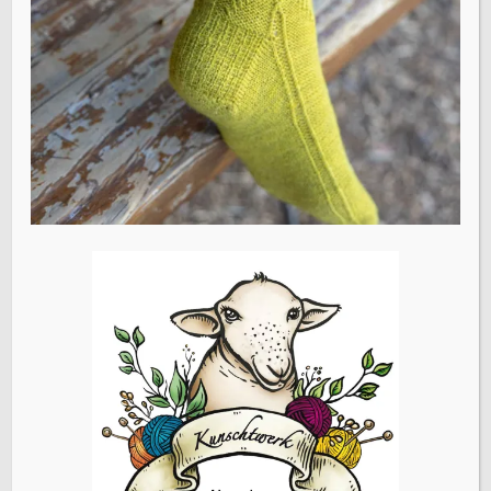
E-Mail-Adresse
*
Website
Name, E-Mail-Adresse und Website in diesem Browser
für meinen nächsten Kommentar speichern.
Vorheriger Beitrag
Strickanleitung Walden Socks
ÜBERSETZEN