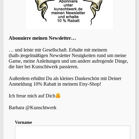
KATEGORIEN
Abonniere meinen Newsletter…
… und leiste mir Gesellschaft. Erhalte mit meinem
(halb-)regelmäßigen Newsletter Neuigkeiten rund um meine
Garne, meine Anleitungen und um andere aufregende Dinge,
die hier bei Kunschtwerk passieren.
SCHLAGWÖRTER
Außerdem erhältst Du als kleines Dankeschön mit Deiner
Anmeldung 10% Rabatt in meinem Etsy-Shop!
Accessoires
(22)
Events
Brettchenweben
(4)
Ich freue mich auf Dich
(5)
Fair-Isle
(3)
Farbe
(3)
Färben
(3)
Geschichte
(1)
Holunderlelfe
(1)
Barbara @Kunschtwerk
Inspiration
(12)
Kleidung
(3)
Häkeln
(1)
Kardieren
(1)
Nadelbinden
(4)
Kurse
Vorname
(2)
Lavendelschaf
(1)
Macara
(1)
Nordlicht
(1)
Slow-Living
Persönliches
(6)
Rezepte
(2)
Schafe
(2)