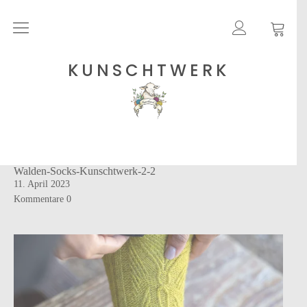
Rohgarne
KUNSCHTWERK
Strickanleitungen
Shops
Walden-Socks-Kunschtwerk-2-2
Etsy – Garne
11. April 2023
Anleitungen auf Ravelry
Kommentare
0
Über
Blog
Newsletter