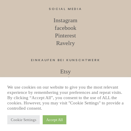
SOCIAL MEDIA
Instagram
facebook
Pinterest
Ravelry
EINKAUFEN BEI KUNSCHTWERK
Etsy
Ravelry
We use cookies on our website to give you the most relevant
experience by remembering your preferences and repeat visits.
By clicking “Accept All”, you consent to the use of ALL the
Copyright © 2026 Kunschtwerk
cookies. However, you may visit "Cookie Settings" to provide a
Datenschutzerklärung
controlled consent.
Powered by
WordPress
Theme: Uku von
Elmastudio
Cookie Settings
Accept All