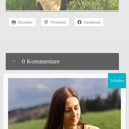
Drucken
Pinterest
Facebook
0 Kommentare
Schließen
Schreibe einen Kommentar
Deine E-Mail-Adresse wird nicht veröffentlicht.
Erforderliche
Felder sind mit
*
markiert
Kommentar
*