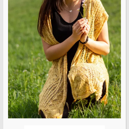
Name
*
E-Mail-Adresse
*
Website
Name, E-Mail-Adresse und Website in diesem Browser
für meinen nächsten Kommentar speichern.