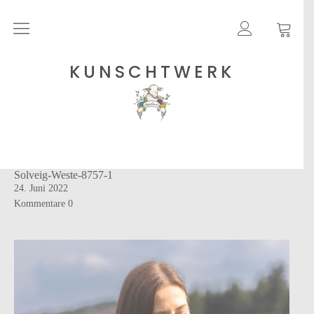
Rohgarne
KUNSCHTWERK
Strickanleitungen
Shops
Solveig-Weste-8757-1
Etsy – Garne
24. Juni 2022
Anleitungen auf Ravelry
Kommentare
0
Über
Blog
Newsletter