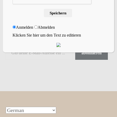
Willst Du meinen Blog abonnieren?
Speichern
Gibt einfach Deine Email-Adresse ein, um
meinem Blog zu folgen und erhalte bei jedem
Anmelden
Abmelden
neuen Blogbeitrag eine kurze Nachricht per
Klicken Sie hier um den Text zu editieren
Email.
abonnieren