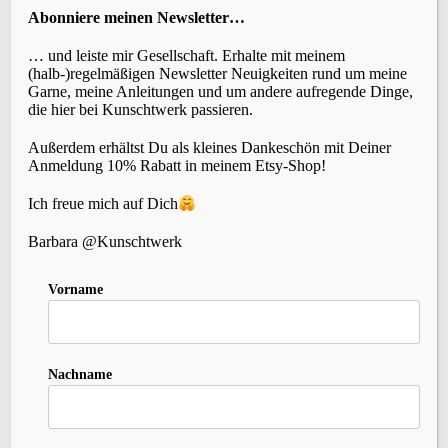
Abonniere meinen Newsletter…
… und leiste mir Gesellschaft. Erhalte mit meinem
KATEGORIEN
(halb-)regelmäßigen Newsletter Neuigkeiten rund um meine
Garne, meine Anleitungen und um andere aufregende Dinge,
die hier bei Kunschtwerk passieren.
Außerdem erhältst Du als kleines Dankeschön mit Deiner
Anmeldung 10% Rabatt in meinem Etsy-Shop!
SCHLAGWÖRTER
Ich freue mich auf Dich
Barbara @Kunschtwerk
Accessoires
(22)
Events
Brettchenweben
(4)
Vorname
(5)
Fair-Isle
(3)
Farbe
(3)
Färben
(3)
Geschichte
(1)
Holunderlelfe
(1)
Inspiration
(12)
Kleidung
(3)
Häkeln
(1)
Kardieren
(1)
Nadelbinden
(4)
Kurse
(2)
Lavendelschaf
(1)
Macara
(1)
Nordlicht
(1)
Nachname
Slow-Living
Persönliches
(6)
Rezepte
(2)
Schafe
(2)
Stricken
(10)
Spinnen
(8)
Sternenzauber
(1)