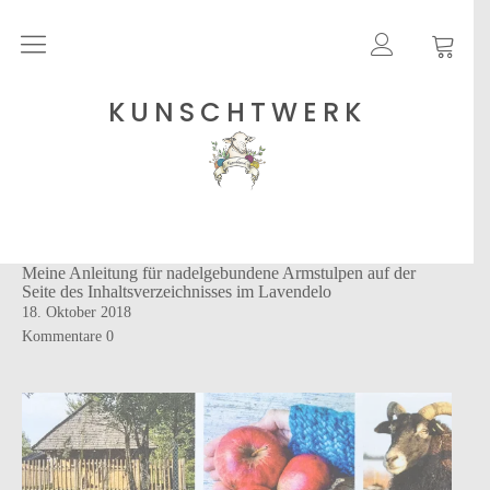
Rohgarne
KUNSCHTWERK
Strickanleitungen
Shops
Meine Anleitung für nadelgebundene Armstulpen auf der
Etsy – Garne
Seite des Inhaltsverzeichnisses im Lavendelo
18. Oktober 2018
Anleitungen auf Ravelry
Kommentare
0
Über
Blog
Newsletter