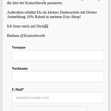
die hier bei Kunschtwerk passieren.
Außerdem erhältst Du als kleines Dankeschön mit Deiner
Anmeldung 10% Rabatt in meinem Etsy-Shop!
SCHLAGWÖRTER
Ich freue mich auf Dich🤗
Accessoires
(22)
Barbara @Kunschtwerk
Events
Brettchenweben
(4)
(5)
Fair-Isle
(3)
Farbe
(3)
Färben
(3)
Geschichte
(1)
Holunderlelfe
(1)
Vorname
Inspiration
(12)
Kleidung
(3)
Häkeln
(1)
Kardieren
(1)
Nadelbinden
(4)
Kurse
(2)
Lavendelschaf
(1)
Macara
(1)
Nordlicht
(1)
Slow-Living
Persönliches
(6)
Rezepte
(2)
Schafe
(2)
Nachname
Stricken
(10)
Spinnen
(8)
Sternenzauber
(1)
(27)
Wolle
Tipps
(1)
Tystnad
(1)
Vika
(1)
Weihnachten
(1)
Wildbird
(1)
E-Mail*
(5)
Zopfmuster
(1)
Zubehör
(1)