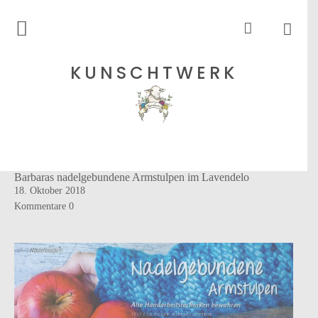
Rohgarne
KUNSCHTWERK
Strickanleitungen
Shops
Barbaras nadelgebundene Armstulpen im Lavendelo
Etsy – Garne
18. Oktober 2018
Anleitungen auf Ravelry
Kommentare
0
Über
Blog
Newsletter