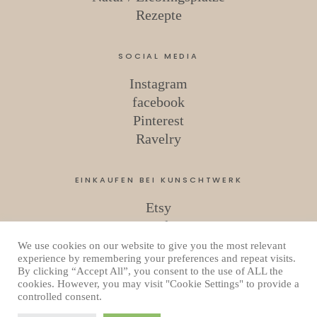
Rezepte
SOCIAL MEDIA
Instagram
facebook
Pinterest
Ravelry
EINKAUFEN BEI KUNSCHTWERK
Etsy
Ravelry
We use cookies on our website to give you the most relevant
experience by remembering your preferences and repeat visits.
By clicking “Accept All”, you consent to the use of ALL the
Copyright © 2026 Kunschtwerk
cookies. However, you may visit "Cookie Settings" to provide a
Datenschutzerklärung
controlled consent.
Powered by
WordPress