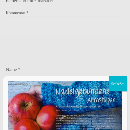
Felder sind mit
*
markiert
Kommentar
*
Name
*
Schließen
E-Mail-Adresse
*
Website