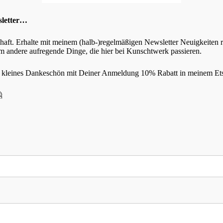
e Felder sind mit
*
markiert
sletter…
chaft. Erhalte mit meinem (halb-)regelmäßigen Newsletter Neuigkeiten
 andere aufregende Dinge, die hier bei Kunschtwerk passieren.
s kleines Dankeschön mit Deiner Anmeldung 10% Rabatt in meinem Et
