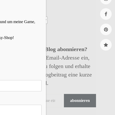
Insta
Archiv
 rund um meine Garne,
faceb
sy-Shop!
Pinter
Willst Du meinen Blog abonnieren?
Ravel
Gibt einfach Deine Email-Adresse ein,
um meinem Blog zu folgen und erhalte
bei jedem neuen Blogbeitrag eine kurze
Nachricht per Email.
abonnieren