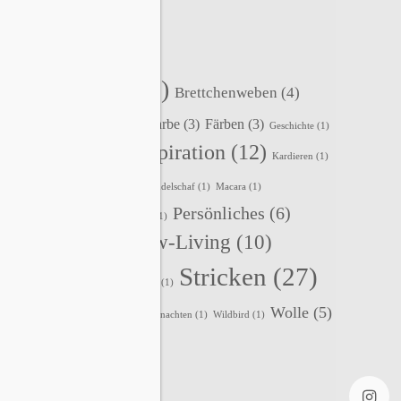
SCHLAGWÖRTER
Accessoires
(22)
Brettchenweben
(4)
Events
(5)
Fair-Isle
(3)
Farbe
(3)
Färben
(3)
Geschichte
(1)
Inspiration
(12)
Holunderlelfe
(1)
Häkeln
(1)
Kardieren
(1)
Kleidung
(3)
Kurse
(2)
Lavendelschaf
(1)
Macara
(1)
Persönliches
(6)
Nadelbinden
(4)
Nordlicht
(1)
Slow-Living
(10)
Rezepte
(2)
Schafe
(2)
Stricken
(27)
Spinnen
(8)
Sternenzauber
(1)
Wolle
(5)
Tipps
(1)
Tystnad
(1)
Vika
(1)
Weihnachten
(1)
Wildbird
(1)
Zopfmuster
(1)
Zubehör
(1)