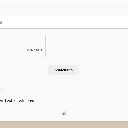
ür meinen nächsten Kommentar speichern.
Speichern
lunderelfe
den
n Text zu editieren