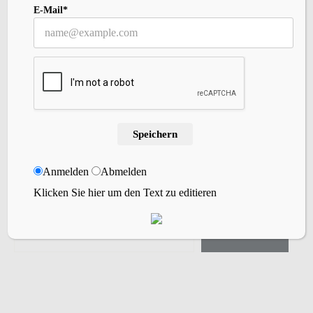
E-Mail*
Archiv
Willst Du meinen Blog abonnieren?
Speichern
Gibt einfach Deine Email-Adresse ein, um
meinem Blog zu folgen und erhalte bei jedem
Anmelden
Abmelden
neuen Blogbeitrag eine kurze Nachricht per
Email.
Klicken Sie hier um den Text zu editieren
abonnieren