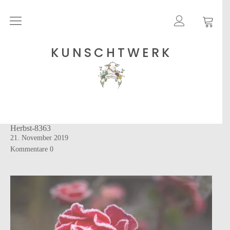
Rohgarne
KUNSCHTWERK
Strickanleitungen
Shops
Herbst-8363
Etsy – Garne
21. November 2019
Anleitungen auf Ravelry
Kommentare
0
Über
Blog
Newsletter