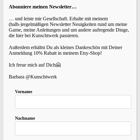
KATEGORIEN
Abonniere meinen Newsletter…
… und leiste mir Gesellschaft. Erhalte mit meinem
(halb-)regelmäßigen Newsletter Neuigkeiten rund um meine
Garne, meine Anleitungen und um andere aufregende Dinge,
die hier bei Kunschtwerk passieren.
SCHLAGWÖRTER
Außerdem erhältst Du als kleines Dankeschön mit Deiner
Anmeldung 10% Rabatt in meinem Etsy-Shop!
Accessoires
(22)
Events
Brettchenweben
(4)
Ich freue mich auf Dich🤗
(5)
Fair-Isle
(3)
Farbe
(3)
Färben
(3)
Geschichte
(1)
Holunderlelfe
(1)
Barbara @Kunschtwerk
Inspiration
(12)
Kleidung
(3)
Häkeln
(1)
Kardieren
(1)
Nadelbinden
(4)
Kurse
(2)
Vorname
Lavendelschaf
(1)
Macara
(1)
Nordlicht
(1)
Slow-Living
Persönliches
(6)
Rezepte
(2)
Schafe
(2)
Stricken
(10)
Spinnen
(8)
Sternenzauber
(1)
Nachname
(27)
Wolle
Tipps
(1)
Tystnad
(1)
Vika
(1)
Weihnachten
(1)
Wildbird
(1)
(5)
Zopfmuster
(1)
Zubehör
(1)