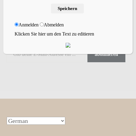
Willst Du meinen Blog abonnieren?
Speichern
Gibt einfach Deine Email-Adresse ein, um
meinem Blog zu folgen und erhalte bei jedem
Anmelden
Abmelden
neuen Blogbeitrag eine kurze Nachricht per
Klicken Sie hier um den Text zu editieren
Email.
abonnieren