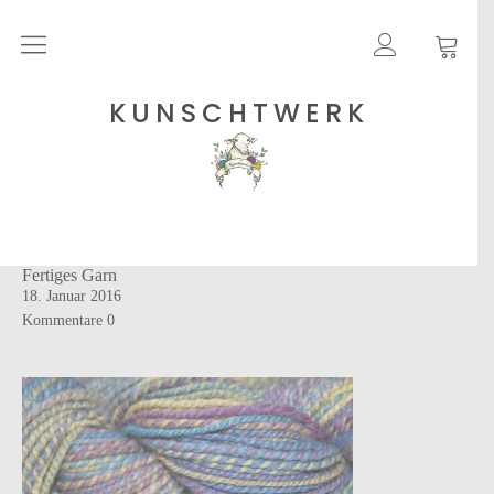
Rohgarne
KUNSCHTWERK
Strickanleitungen
Shops
Fertiges Garn
Etsy – Garne
18. Januar 2016
Anleitungen auf Ravelry
Kommentare
0
Über
Blog
Newsletter