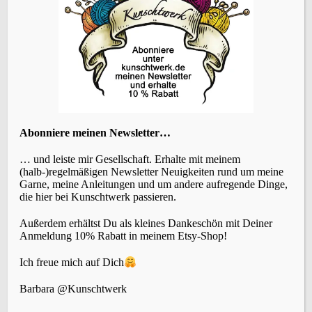
ÜBERSETZEN
Abonniere meinen Newsletter…
KATEGORIEN
… und leiste mir Gesellschaft. Erhalte mit meinem
(halb-)regelmäßigen Newsletter Neuigkeiten rund um meine
Garne, meine Anleitungen und um andere aufregende Dinge,
die hier bei Kunschtwerk passieren.
Außerdem erhältst Du als kleines Dankeschön mit Deiner
SCHLAGWÖRTER
Anmeldung 10% Rabatt in meinem Etsy-Shop!
Ich freue mich auf Dich
Accessoires
(22)
Events
Brettchenweben
(4)
Barbara @Kunschtwerk
(5)
Fair-Isle
(3)
Farbe
(3)
Färben
(3)
Geschichte
(1)
Holunderlelfe
(1)